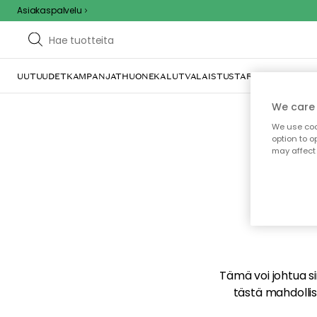
Asiakaspalvelu
UUTUUDET
KAMPANJAT
HUONEKALUT
VALAISTUS
TARJOILU JA KAT
We care 
We use cook
option to o
may affect 
E
Tämä voi johtua sii
tästä mahdollise