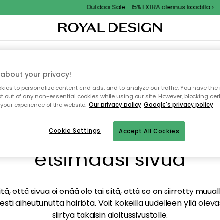
Outdoor Sale - 15% EXTRA alennus koodilla
TAUS
SISUSTUS
TEKSTIILIT & MATOT
KEITTIÖ
SÄILYTYS
ULKOKALUSTEET
about your privacy!
ies to personalize content and ads, and to analyze our traffic. You have the 
pt out of any non-essential cookies while using our site. However, blocking cer
your experience of the website.
Our privacy policy
Google's privacy policy
mme valitettavasti löy
Cookie Settings
Accept All Cookies
etsimääsi sivua
tä, että sivua ei enää ole tai siitä, että se on siirretty mu
sti aiheutunutta häiriötä. Voit kokeilla uudelleen yllä oleva
siirtyä takaisin aloitussivustolle.