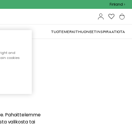
Finland
TUOTEMERKIT
HUONEET
INSPIRAATIOTA
right and
tain cookies
dä
ualle. Pahoittelemme
sta valikosta tai