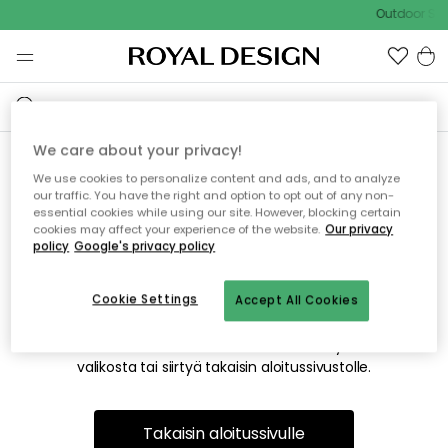
Outdoor Sal
We care about your privacy!
We use cookies to personalize content and ads, and to analyze
Emme valitettavasti löydä
our traffic. You have the right and option to opt out of any non-
essential cookies while using our site. However, blocking certain
etsimääsi sivua
cookies may affect your experience of the website.
Our privacy
policy
Google's privacy policy
Cookie Settings
Accept All Cookies
Tämä voi johtua siitä, että sivua ei enää ole tai siitä, että se
on siirretty muualle. Pahoittelemme tästä mahdollisesti
aiheutunutta häiriötä. Voit kokeilla uudelleen yllä olevasta
valikosta tai siirtyä takaisin aloitussivustolle.
Takaisin aloitussivulle