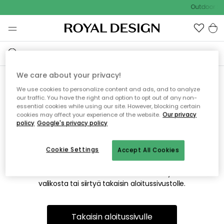
Outdoor Sa
We care about your privacy!
We use cookies to personalize content and ads, and to analyze
Emme valitettavasti löydä
our traffic. You have the right and option to opt out of any non-
essential cookies while using our site. However, blocking certain
etsimääsi sivua
cookies may affect your experience of the website.
Our privacy
policy
Google's privacy policy
Cookie Settings
Accept All Cookies
Tämä voi johtua siitä, että sivua ei enää ole tai siitä, että se
on siirretty muualle. Pahoittelemme tästä mahdollisesti
aiheutunutta häiriötä. Voit kokeilla uudelleen yllä olevasta
valikosta tai siirtyä takaisin aloitussivustolle.
Takaisin aloitussivulle