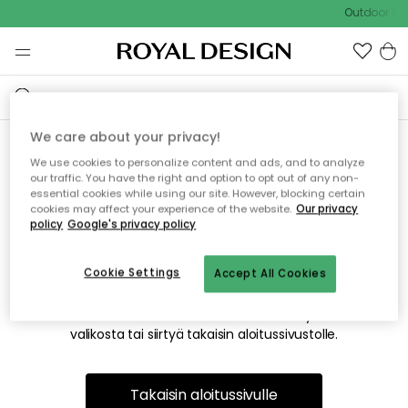
Outdoor Sal
We care about your privacy!
We use cookies to personalize content and ads, and to analyze
Emme valitettavasti löydä
our traffic. You have the right and option to opt out of any non-
essential cookies while using our site. However, blocking certain
etsimääsi sivua
cookies may affect your experience of the website.
Our privacy
policy
Google's privacy policy
Cookie Settings
Accept All Cookies
Tämä voi johtua siitä, että sivua ei enää ole tai siitä, että se
on siirretty muualle. Pahoittelemme tästä mahdollisesti
aiheutunutta häiriötä. Voit kokeilla uudelleen yllä olevasta
valikosta tai siirtyä takaisin aloitussivustolle.
Takaisin aloitussivulle