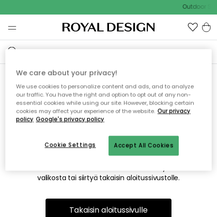
Outdoor Sal
We care about your privacy!
We use cookies to personalize content and ads, and to analyze
Emme valitettavasti löydä
our traffic. You have the right and option to opt out of any non-
essential cookies while using our site. However, blocking certain
etsimääsi sivua
cookies may affect your experience of the website.
Our privacy
policy
Google's privacy policy
Cookie Settings
Accept All Cookies
Tämä voi johtua siitä, että sivua ei enää ole tai siitä, että se
on siirretty muualle. Pahoittelemme tästä mahdollisesti
aiheutunutta häiriötä. Voit kokeilla uudelleen yllä olevasta
valikosta tai siirtyä takaisin aloitussivustolle.
Takaisin aloitussivulle