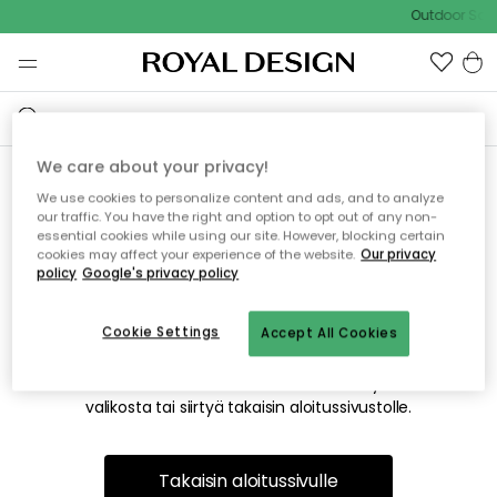
Outdoor Sale
We care about your privacy!
We use cookies to personalize content and ads, and to analyze
Emme valitettavasti löydä
our traffic. You have the right and option to opt out of any non-
essential cookies while using our site. However, blocking certain
etsimääsi sivua
cookies may affect your experience of the website.
Our privacy
policy
Google's privacy policy
Cookie Settings
Accept All Cookies
Tämä voi johtua siitä, että sivua ei enää ole tai siitä, että se
on siirretty muualle. Pahoittelemme tästä mahdollisesti
aiheutunutta häiriötä. Voit kokeilla uudelleen yllä olevasta
valikosta tai siirtyä takaisin aloitussivustolle.
Takaisin aloitussivulle