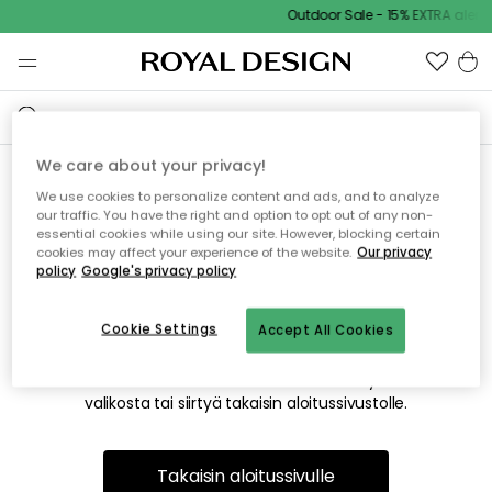
Outdoor Sale - 15% EXTRA alenn
We care about your privacy!
We use cookies to personalize content and ads, and to analyze
Emme valitettavasti löydä
our traffic. You have the right and option to opt out of any non-
essential cookies while using our site. However, blocking certain
etsimääsi sivua
cookies may affect your experience of the website.
Our privacy
policy
Google's privacy policy
Cookie Settings
Accept All Cookies
Tämä voi johtua siitä, että sivua ei enää ole tai siitä, että se
on siirretty muualle. Pahoittelemme tästä mahdollisesti
aiheutunutta häiriötä. Voit kokeilla uudelleen yllä olevasta
valikosta tai siirtyä takaisin aloitussivustolle.
Takaisin aloitussivulle