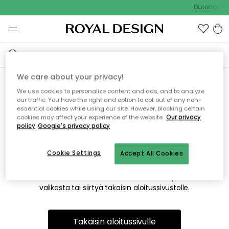
Outdoor Sal
We care about your privacy!
We use cookies to personalize content and ads, and to analyze
Emme valitettavasti löydä
our traffic. You have the right and option to opt out of any non-
essential cookies while using our site. However, blocking certain
etsimääsi sivua
cookies may affect your experience of the website.
Our privacy
policy
Google's privacy policy
Cookie Settings
Accept All Cookies
Tämä voi johtua siitä, että sivua ei enää ole tai siitä, että se
on siirretty muualle. Pahoittelemme tästä mahdollisesti
aiheutunutta häiriötä. Voit kokeilla uudelleen yllä olevasta
valikosta tai siirtyä takaisin aloitussivustolle.
Takaisin aloitussivulle