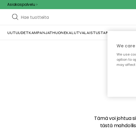
Asiakaspalvelu
UUTUUDET
KAMPANJAT
HUONEKALUT
VALAISTUS
TARJOILU JA KAT
We care 
We use cook
option to o
may affect 
E
Tämä voi johtua sii
tästä mahdollise