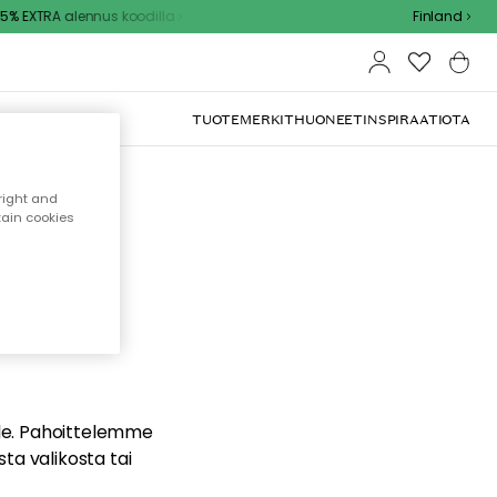
% EXTRA alennus koodilla
Finland
TUOTEMERKIT
HUONEET
INSPIRAATIOTA
right and
tain cookies
dä
ualle. Pahoittelemme
sta valikosta tai