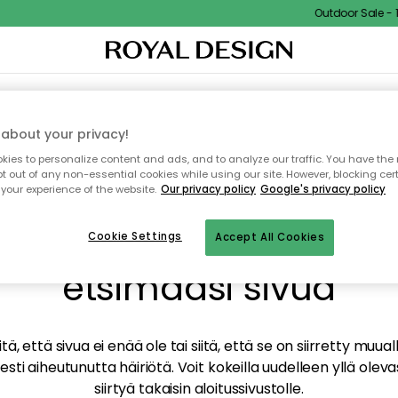
Outdoor Sale - 15
TAUS
SISUSTUS
TEKSTIILIT & MATOT
KEITTIÖ
SÄILYTYS
ULKOKALUSTEET
about your privacy!
ies to personalize content and ads, and to analyze our traffic. You have the 
pt out of any non-essential cookies while using our site. However, blocking cer
your experience of the website.
Our privacy policy
Google's privacy policy
mme valitettavasti löy
Cookie Settings
Accept All Cookies
etsimääsi sivua
tä, että sivua ei enää ole tai siitä, että se on siirretty mu
sti aiheutunutta häiriötä. Voit kokeilla uudelleen yllä oleva
siirtyä takaisin aloitussivustolle.