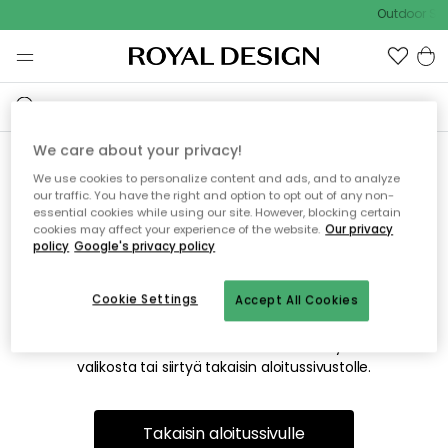
Outdoor Sal
We care about your privacy!
We use cookies to personalize content and ads, and to analyze
Emme valitettavasti löydä
our traffic. You have the right and option to opt out of any non-
essential cookies while using our site. However, blocking certain
etsimääsi sivua
cookies may affect your experience of the website.
Our privacy
policy
Google's privacy policy
Cookie Settings
Accept All Cookies
Tämä voi johtua siitä, että sivua ei enää ole tai siitä, että se
on siirretty muualle. Pahoittelemme tästä mahdollisesti
aiheutunutta häiriötä. Voit kokeilla uudelleen yllä olevasta
valikosta tai siirtyä takaisin aloitussivustolle.
Takaisin aloitussivulle