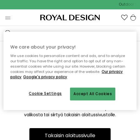
Outdoor Sal
We care about your privacy!
We use cookies to personalize content and ads, and to analyze
Emme valitettavasti löydä
our traffic. You have the right and option to opt out of any non-
essential cookies while using our site. However, blocking certain
etsimääsi sivua
cookies may affect your experience of the website.
Our privacy
policy
Google's privacy policy
Cookie Settings
Accept All Cookies
Tämä voi johtua siitä, että sivua ei enää ole tai siitä, että se
on siirretty muualle. Pahoittelemme tästä mahdollisesti
aiheutunutta häiriötä. Voit kokeilla uudelleen yllä olevasta
valikosta tai siirtyä takaisin aloitussivustolle.
Takaisin aloitussivulle