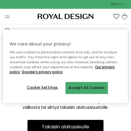
Outdoor Sal
We care about your privacy!
We use cookies to personalize content and ads, and to analyze
Emme valitettavasti löydä
our traffic. You have the right and option to opt out of any non-
essential cookies while using our site. However, blocking certain
etsimääsi sivua
cookies may affect your experience of the website.
Our privacy
policy
Google's privacy policy
Cookie Settings
Accept All Cookies
Tämä voi johtua siitä, että sivua ei enää ole tai siitä, että se
on siirretty muualle. Pahoittelemme tästä mahdollisesti
aiheutunutta häiriötä. Voit kokeilla uudelleen yllä olevasta
valikosta tai siirtyä takaisin aloitussivustolle.
Takaisin aloitussivulle