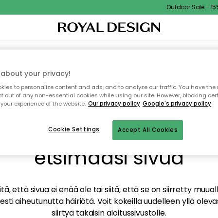
Outdoor Sale - 15% 
TAUS
SISUSTUS
TEKSTIILIT & MATOT
KEITTIÖ
SÄILYTYS
ULKOKALUSTEET
about your privacy!
ies to personalize content and ads, and to analyze our traffic. You have the 
pt out of any non-essential cookies while using our site. However, blocking cer
your experience of the website.
Our privacy policy
Google's privacy policy
mme valitettavasti löy
Cookie Settings
Accept All Cookies
etsimääsi sivua
tä, että sivua ei enää ole tai siitä, että se on siirretty mu
sti aiheutunutta häiriötä. Voit kokeilla uudelleen yllä oleva
siirtyä takaisin aloitussivustolle.