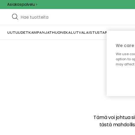
Asiakaspalvelu
UUTUUDET
KAMPANJAT
HUONEKALUT
VALAISTUS
TARJOILU JA KAT
We care 
We use cook
option to o
may affect 
E
Tämä voi johtua sii
tästä mahdollise