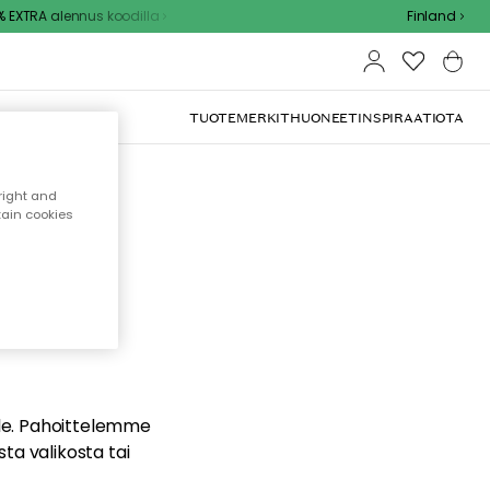
EXTRA alennus koodilla
Finland
TUOTEMERKIT
HUONEET
INSPIRAATIOTA
right and
tain cookies
dä
ualle. Pahoittelemme
sta valikosta tai