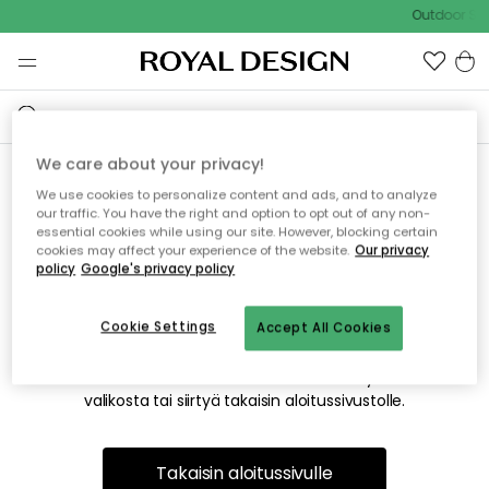
Outdoor Sal
We care about your privacy!
We use cookies to personalize content and ads, and to analyze
Emme valitettavasti löydä
our traffic. You have the right and option to opt out of any non-
essential cookies while using our site. However, blocking certain
etsimääsi sivua
cookies may affect your experience of the website.
Our privacy
policy
Google's privacy policy
Cookie Settings
Accept All Cookies
Tämä voi johtua siitä, että sivua ei enää ole tai siitä, että se
on siirretty muualle. Pahoittelemme tästä mahdollisesti
aiheutunutta häiriötä. Voit kokeilla uudelleen yllä olevasta
valikosta tai siirtyä takaisin aloitussivustolle.
Takaisin aloitussivulle