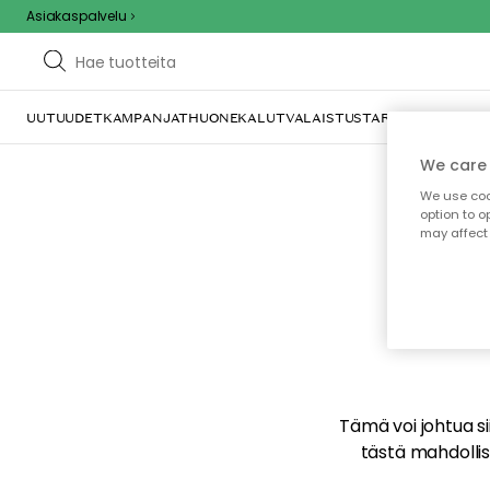
Asiakaspalvelu
UUTUUDET
KAMPANJAT
HUONEKALUT
VALAISTUS
TARJOILU JA KAT
We care 
We use cook
option to o
may affect 
E
Tämä voi johtua sii
tästä mahdollise