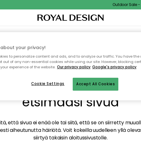
Outdoor Sale - 1
TAUS
SISUSTUS
TEKSTIILIT & MATOT
KEITTIÖ
SÄILYTYS
ULKOKALUSTEET
about your privacy!
ies to personalize content and ads, and to analyze our traffic. You have the 
pt out of any non-essential cookies while using our site. However, blocking cer
your experience of the website.
Our privacy policy
Google's privacy policy
mme valitettavasti löy
Cookie Settings
Accept All Cookies
etsimääsi sivua
tä, että sivua ei enää ole tai siitä, että se on siirretty mu
sti aiheutunutta häiriötä. Voit kokeilla uudelleen yllä oleva
siirtyä takaisin aloitussivustolle.