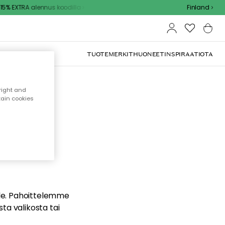
5% EXTRA alennus koodilla
Finland
TUOTEMERKIT
HUONEET
INSPIRAATIOTA
right and
tain cookies
dä
ualle. Pahoittelemme
sta valikosta tai