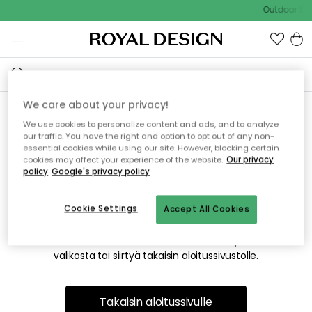
Outdoor Sal
We care about your privacy!
We use cookies to personalize content and ads, and to analyze
Emme valitettavasti löydä
our traffic. You have the right and option to opt out of any non-
essential cookies while using our site. However, blocking certain
etsimääsi sivua
cookies may affect your experience of the website.
Our privacy
policy
Google's privacy policy
Cookie Settings
Accept All Cookies
Tämä voi johtua siitä, että sivua ei enää ole tai siitä, että se
on siirretty muualle. Pahoittelemme tästä mahdollisesti
aiheutunutta häiriötä. Voit kokeilla uudelleen yllä olevasta
valikosta tai siirtyä takaisin aloitussivustolle.
Takaisin aloitussivulle