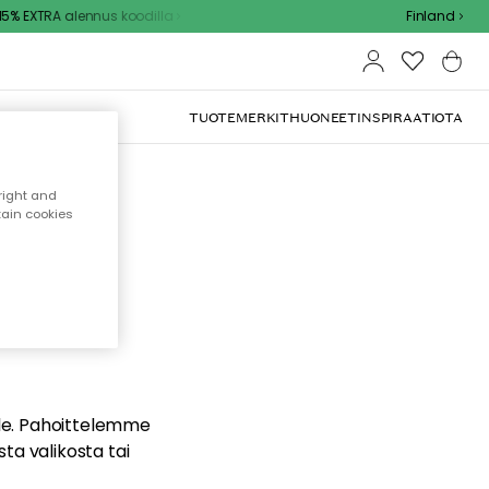
 EXTRA alennus koodilla
Finland
TUOTEMERKIT
HUONEET
INSPIRAATIOTA
right and
tain cookies
dä
ualle. Pahoittelemme
sta valikosta tai