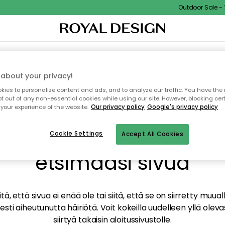
Outdoor Sale - 15%
TAUS
SISUSTUS
TEKSTIILIT & MATOT
KEITTIÖ
SÄILYTYS
ULKOKALUSTEET
about your privacy!
ies to personalize content and ads, and to analyze our traffic. You have the 
pt out of any non-essential cookies while using our site. However, blocking cer
your experience of the website.
Our privacy policy
Google's privacy policy
mme valitettavasti löy
Cookie Settings
Accept All Cookies
etsimääsi sivua
tä, että sivua ei enää ole tai siitä, että se on siirretty mu
sti aiheutunutta häiriötä. Voit kokeilla uudelleen yllä oleva
siirtyä takaisin aloitussivustolle.