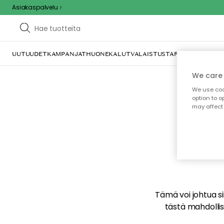
Asiakaspalvelu
UUTUUDET
KAMPANJAT
HUONEKALUT
VALAISTUS
TARJOILU JA KAT
We care 
We use cook
option to o
may affect 
E
Tämä voi johtua sii
tästä mahdollise