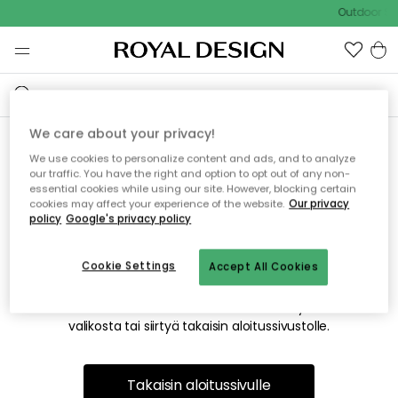
Outdoor Sal
We care about your privacy!
We use cookies to personalize content and ads, and to analyze
Emme valitettavasti löydä
our traffic. You have the right and option to opt out of any non-
essential cookies while using our site. However, blocking certain
etsimääsi sivua
cookies may affect your experience of the website.
Our privacy
policy
Google's privacy policy
Cookie Settings
Accept All Cookies
Tämä voi johtua siitä, että sivua ei enää ole tai siitä, että se
on siirretty muualle. Pahoittelemme tästä mahdollisesti
aiheutunutta häiriötä. Voit kokeilla uudelleen yllä olevasta
valikosta tai siirtyä takaisin aloitussivustolle.
Takaisin aloitussivulle