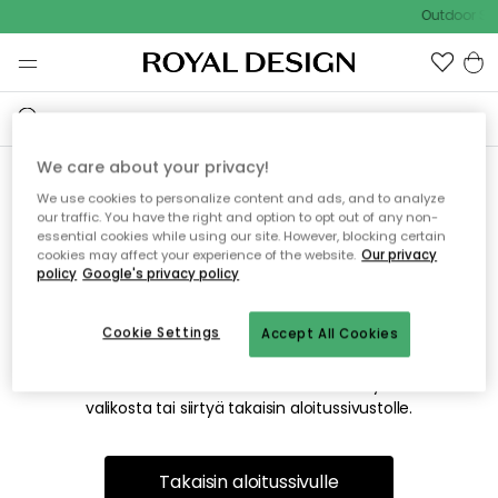
Outdoor Sal
We care about your privacy!
We use cookies to personalize content and ads, and to analyze
Emme valitettavasti löydä
our traffic. You have the right and option to opt out of any non-
essential cookies while using our site. However, blocking certain
etsimääsi sivua
cookies may affect your experience of the website.
Our privacy
policy
Google's privacy policy
Cookie Settings
Accept All Cookies
Tämä voi johtua siitä, että sivua ei enää ole tai siitä, että se
on siirretty muualle. Pahoittelemme tästä mahdollisesti
aiheutunutta häiriötä. Voit kokeilla uudelleen yllä olevasta
valikosta tai siirtyä takaisin aloitussivustolle.
Takaisin aloitussivulle