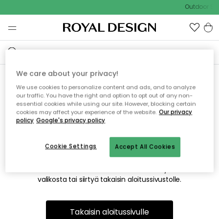
Outdoor Sal
We care about your privacy!
We use cookies to personalize content and ads, and to analyze
Emme valitettavasti löydä
our traffic. You have the right and option to opt out of any non-
essential cookies while using our site. However, blocking certain
etsimääsi sivua
cookies may affect your experience of the website.
Our privacy
policy
Google's privacy policy
Cookie Settings
Accept All Cookies
Tämä voi johtua siitä, että sivua ei enää ole tai siitä, että se
on siirretty muualle. Pahoittelemme tästä mahdollisesti
aiheutunutta häiriötä. Voit kokeilla uudelleen yllä olevasta
valikosta tai siirtyä takaisin aloitussivustolle.
Takaisin aloitussivulle