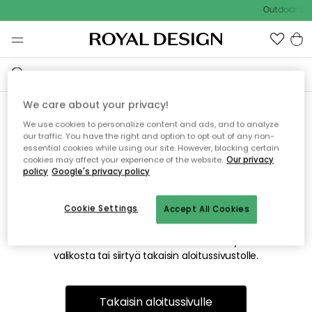
Outdoor Sal
We care about your privacy!
We use cookies to personalize content and ads, and to analyze
Emme valitettavasti löydä
our traffic. You have the right and option to opt out of any non-
essential cookies while using our site. However, blocking certain
etsimääsi sivua
cookies may affect your experience of the website.
Our privacy
policy
Google's privacy policy
Cookie Settings
Accept All Cookies
Tämä voi johtua siitä, että sivua ei enää ole tai siitä, että se
on siirretty muualle. Pahoittelemme tästä mahdollisesti
aiheutunutta häiriötä. Voit kokeilla uudelleen yllä olevasta
valikosta tai siirtyä takaisin aloitussivustolle.
Takaisin aloitussivulle