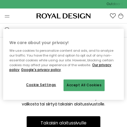
Outdoor Sal
We care about your privacy!
We use cookies to personalize content and ads, and to analyze
Emme valitettavasti löydä
our traffic. You have the right and option to opt out of any non-
essential cookies while using our site. However, blocking certain
etsimääsi sivua
cookies may affect your experience of the website.
Our privacy
policy
Google's privacy policy
Cookie Settings
Accept All Cookies
Tämä voi johtua siitä, että sivua ei enää ole tai siitä, että se
on siirretty muualle. Pahoittelemme tästä mahdollisesti
aiheutunutta häiriötä. Voit kokeilla uudelleen yllä olevasta
valikosta tai siirtyä takaisin aloitussivustolle.
Takaisin aloitussivulle