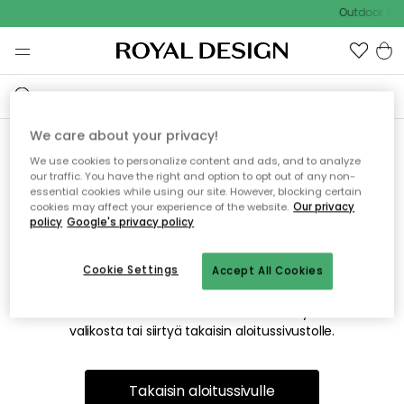
Outdoor Sal
We care about your privacy!
We use cookies to personalize content and ads, and to analyze
Emme valitettavasti löydä
our traffic. You have the right and option to opt out of any non-
essential cookies while using our site. However, blocking certain
etsimääsi sivua
cookies may affect your experience of the website.
Our privacy
policy
Google's privacy policy
Cookie Settings
Accept All Cookies
Tämä voi johtua siitä, että sivua ei enää ole tai siitä, että se
on siirretty muualle. Pahoittelemme tästä mahdollisesti
aiheutunutta häiriötä. Voit kokeilla uudelleen yllä olevasta
valikosta tai siirtyä takaisin aloitussivustolle.
Takaisin aloitussivulle