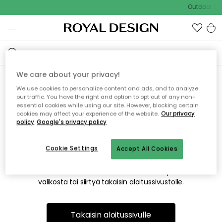
Outdoor Sal
We care about your privacy!
We use cookies to personalize content and ads, and to analyze
Emme valitettavasti löydä
our traffic. You have the right and option to opt out of any non-
essential cookies while using our site. However, blocking certain
etsimääsi sivua
cookies may affect your experience of the website.
Our privacy
policy
Google's privacy policy
Cookie Settings
Accept All Cookies
Tämä voi johtua siitä, että sivua ei enää ole tai siitä, että se
on siirretty muualle. Pahoittelemme tästä mahdollisesti
aiheutunutta häiriötä. Voit kokeilla uudelleen yllä olevasta
valikosta tai siirtyä takaisin aloitussivustolle.
Takaisin aloitussivulle