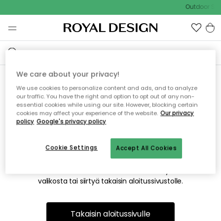
Outdoor Sal
We care about your privacy!
We use cookies to personalize content and ads, and to analyze
Emme valitettavasti löydä
our traffic. You have the right and option to opt out of any non-
essential cookies while using our site. However, blocking certain
etsimääsi sivua
cookies may affect your experience of the website.
Our privacy
policy
Google's privacy policy
Cookie Settings
Accept All Cookies
Tämä voi johtua siitä, että sivua ei enää ole tai siitä, että se
on siirretty muualle. Pahoittelemme tästä mahdollisesti
aiheutunutta häiriötä. Voit kokeilla uudelleen yllä olevasta
valikosta tai siirtyä takaisin aloitussivustolle.
Takaisin aloitussivulle