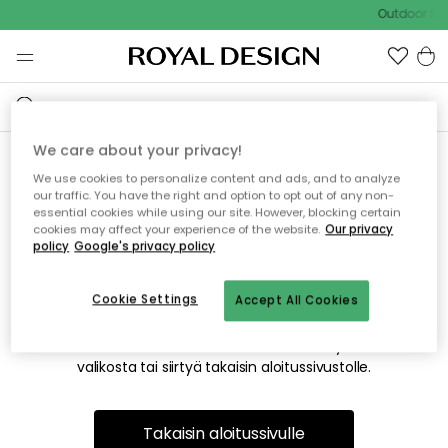
Outdoor Sal
We care about your privacy!
We use cookies to personalize content and ads, and to analyze
Emme valitettavasti löydä
our traffic. You have the right and option to opt out of any non-
essential cookies while using our site. However, blocking certain
etsimääsi sivua
cookies may affect your experience of the website.
Our privacy
policy
Google's privacy policy
Cookie Settings
Accept All Cookies
Tämä voi johtua siitä, että sivua ei enää ole tai siitä, että se
on siirretty muualle. Pahoittelemme tästä mahdollisesti
aiheutunutta häiriötä. Voit kokeilla uudelleen yllä olevasta
valikosta tai siirtyä takaisin aloitussivustolle.
Takaisin aloitussivulle