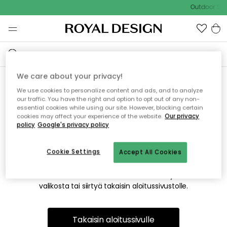
Outdoor Sal
We care about your privacy!
We use cookies to personalize content and ads, and to analyze
Emme valitettavasti löydä
our traffic. You have the right and option to opt out of any non-
essential cookies while using our site. However, blocking certain
etsimääsi sivua
cookies may affect your experience of the website.
Our privacy
policy
Google's privacy policy
Cookie Settings
Accept All Cookies
Tämä voi johtua siitä, että sivua ei enää ole tai siitä, että se
on siirretty muualle. Pahoittelemme tästä mahdollisesti
aiheutunutta häiriötä. Voit kokeilla uudelleen yllä olevasta
valikosta tai siirtyä takaisin aloitussivustolle.
Takaisin aloitussivulle