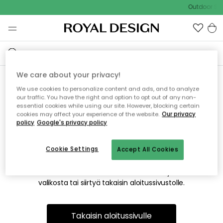
Outdoor Sal
We care about your privacy!
We use cookies to personalize content and ads, and to analyze
Emme valitettavasti löydä
our traffic. You have the right and option to opt out of any non-
essential cookies while using our site. However, blocking certain
etsimääsi sivua
cookies may affect your experience of the website.
Our privacy
policy
Google's privacy policy
Cookie Settings
Accept All Cookies
Tämä voi johtua siitä, että sivua ei enää ole tai siitä, että se
on siirretty muualle. Pahoittelemme tästä mahdollisesti
aiheutunutta häiriötä. Voit kokeilla uudelleen yllä olevasta
valikosta tai siirtyä takaisin aloitussivustolle.
Takaisin aloitussivulle