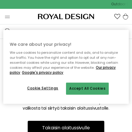
Outdoor Sal
We care about your privacy!
We use cookies to personalize content and ads, and to analyze
Emme valitettavasti löydä
our traffic. You have the right and option to opt out of any non-
essential cookies while using our site. However, blocking certain
etsimääsi sivua
cookies may affect your experience of the website.
Our privacy
policy
Google's privacy policy
Cookie Settings
Accept All Cookies
Tämä voi johtua siitä, että sivua ei enää ole tai siitä, että se
on siirretty muualle. Pahoittelemme tästä mahdollisesti
aiheutunutta häiriötä. Voit kokeilla uudelleen yllä olevasta
valikosta tai siirtyä takaisin aloitussivustolle.
Takaisin aloitussivulle