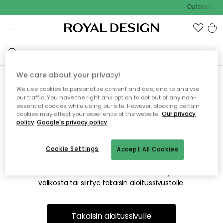
Outdoor Sal
We care about your privacy!
We use cookies to personalize content and ads, and to analyze
Emme valitettavasti löydä
our traffic. You have the right and option to opt out of any non-
essential cookies while using our site. However, blocking certain
etsimääsi sivua
cookies may affect your experience of the website.
Our privacy
policy
Google's privacy policy
Cookie Settings
Accept All Cookies
Tämä voi johtua siitä, että sivua ei enää ole tai siitä, että se
on siirretty muualle. Pahoittelemme tästä mahdollisesti
aiheutunutta häiriötä. Voit kokeilla uudelleen yllä olevasta
valikosta tai siirtyä takaisin aloitussivustolle.
Takaisin aloitussivulle