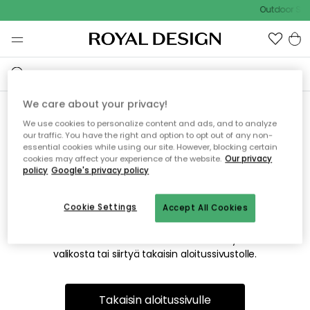
Outdoor Sal
We care about your privacy!
We use cookies to personalize content and ads, and to analyze
Emme valitettavasti löydä
our traffic. You have the right and option to opt out of any non-
essential cookies while using our site. However, blocking certain
etsimääsi sivua
cookies may affect your experience of the website.
Our privacy
policy
Google's privacy policy
Cookie Settings
Accept All Cookies
Tämä voi johtua siitä, että sivua ei enää ole tai siitä, että se
on siirretty muualle. Pahoittelemme tästä mahdollisesti
aiheutunutta häiriötä. Voit kokeilla uudelleen yllä olevasta
valikosta tai siirtyä takaisin aloitussivustolle.
Takaisin aloitussivulle