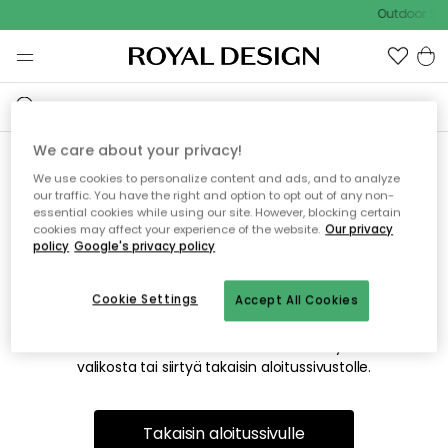
Outdoor Sal
We care about your privacy!
We use cookies to personalize content and ads, and to analyze
Emme valitettavasti löydä
our traffic. You have the right and option to opt out of any non-
essential cookies while using our site. However, blocking certain
etsimääsi sivua
cookies may affect your experience of the website.
Our privacy
policy
Google's privacy policy
Cookie Settings
Accept All Cookies
Tämä voi johtua siitä, että sivua ei enää ole tai siitä, että se
on siirretty muualle. Pahoittelemme tästä mahdollisesti
aiheutunutta häiriötä. Voit kokeilla uudelleen yllä olevasta
valikosta tai siirtyä takaisin aloitussivustolle.
Takaisin aloitussivulle