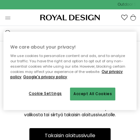
Outdoor Sal
We care about your privacy!
We use cookies to personalize content and ads, and to analyze
Emme valitettavasti löydä
our traffic. You have the right and option to opt out of any non-
essential cookies while using our site. However, blocking certain
etsimääsi sivua
cookies may affect your experience of the website.
Our privacy
policy
Google's privacy policy
Cookie Settings
Accept All Cookies
Tämä voi johtua siitä, että sivua ei enää ole tai siitä, että se
on siirretty muualle. Pahoittelemme tästä mahdollisesti
aiheutunutta häiriötä. Voit kokeilla uudelleen yllä olevasta
valikosta tai siirtyä takaisin aloitussivustolle.
Takaisin aloitussivulle