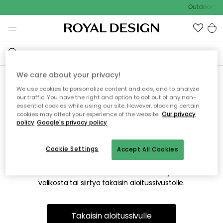
Outdoor Sal
We care about your privacy!
We use cookies to personalize content and ads, and to analyze
Emme valitettavasti löydä
our traffic. You have the right and option to opt out of any non-
essential cookies while using our site. However, blocking certain
etsimääsi sivua
cookies may affect your experience of the website.
Our privacy
policy
Google's privacy policy
Cookie Settings
Accept All Cookies
Tämä voi johtua siitä, että sivua ei enää ole tai siitä, että se
on siirretty muualle. Pahoittelemme tästä mahdollisesti
aiheutunutta häiriötä. Voit kokeilla uudelleen yllä olevasta
valikosta tai siirtyä takaisin aloitussivustolle.
Takaisin aloitussivulle