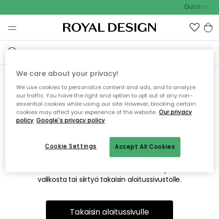
Outdoor Sal
We care about your privacy!
We use cookies to personalize content and ads, and to analyze
Emme valitettavasti löydä
our traffic. You have the right and option to opt out of any non-
essential cookies while using our site. However, blocking certain
etsimääsi sivua
cookies may affect your experience of the website.
Our privacy
policy
Google's privacy policy
Cookie Settings
Accept All Cookies
Tämä voi johtua siitä, että sivua ei enää ole tai siitä, että se
on siirretty muualle. Pahoittelemme tästä mahdollisesti
aiheutunutta häiriötä. Voit kokeilla uudelleen yllä olevasta
valikosta tai siirtyä takaisin aloitussivustolle.
Takaisin aloitussivulle