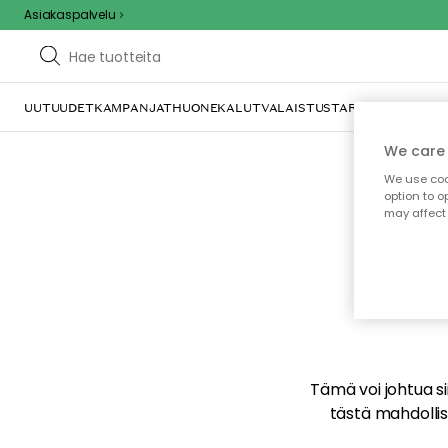
Asiakaspalvelu
UUTUUDET
KAMPANJAT
HUONEKALUT
VALAISTUS
TARJOILU JA KAT
We care 
We use cook
option to o
may affect 
E
Tämä voi johtua sii
tästä mahdollise