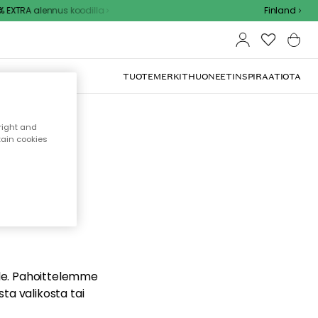
EXTRA alennus koodilla
Finland
TUOTEMERKIT
HUONEET
INSPIRAATIOTA
right and
tain cookies
dä
ualle. Pahoittelemme
sta valikosta tai