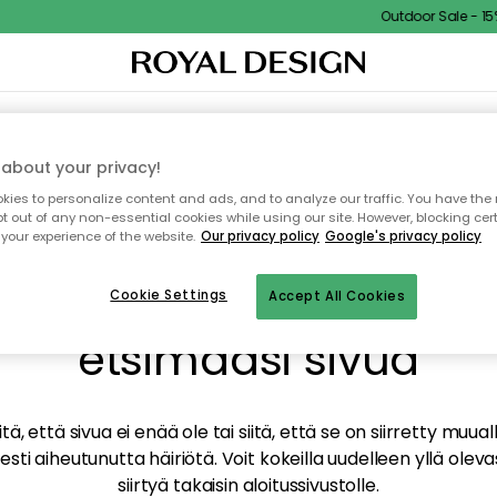
Outdoor Sale - 15% 
TAUS
SISUSTUS
TEKSTIILIT & MATOT
KEITTIÖ
SÄILYTYS
ULKOKALUSTEET
about your privacy!
ies to personalize content and ads, and to analyze our traffic. You have the 
pt out of any non-essential cookies while using our site. However, blocking cer
your experience of the website.
Our privacy policy
Google's privacy policy
mme valitettavasti löy
Cookie Settings
Accept All Cookies
etsimääsi sivua
tä, että sivua ei enää ole tai siitä, että se on siirretty mu
sti aiheutunutta häiriötä. Voit kokeilla uudelleen yllä oleva
siirtyä takaisin aloitussivustolle.