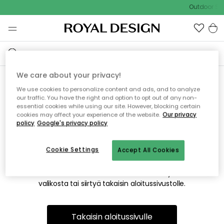
Outdoor Sal
We care about your privacy!
We use cookies to personalize content and ads, and to analyze
Emme valitettavasti löydä
our traffic. You have the right and option to opt out of any non-
essential cookies while using our site. However, blocking certain
etsimääsi sivua
cookies may affect your experience of the website.
Our privacy
policy
Google's privacy policy
Cookie Settings
Accept All Cookies
Tämä voi johtua siitä, että sivua ei enää ole tai siitä, että se
on siirretty muualle. Pahoittelemme tästä mahdollisesti
aiheutunutta häiriötä. Voit kokeilla uudelleen yllä olevasta
valikosta tai siirtyä takaisin aloitussivustolle.
Takaisin aloitussivulle