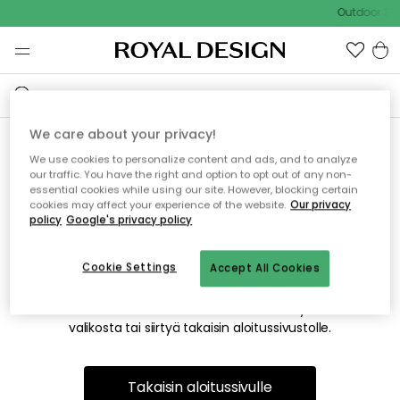
Outdoor Sal
We care about your privacy!
We use cookies to personalize content and ads, and to analyze
Emme valitettavasti löydä
our traffic. You have the right and option to opt out of any non-
essential cookies while using our site. However, blocking certain
etsimääsi sivua
cookies may affect your experience of the website.
Our privacy
policy
Google's privacy policy
Cookie Settings
Accept All Cookies
Tämä voi johtua siitä, että sivua ei enää ole tai siitä, että se
on siirretty muualle. Pahoittelemme tästä mahdollisesti
aiheutunutta häiriötä. Voit kokeilla uudelleen yllä olevasta
valikosta tai siirtyä takaisin aloitussivustolle.
Takaisin aloitussivulle