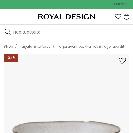
Outdoor Sale 
/
/
Shop
Tarjoilu & Kattaus
Tarjoiluvälineet >Kulhot & Tarjoiluvadit
-
34
%