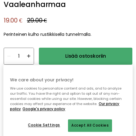
Vaaleanharmaa
19.00 €
29.00 €
Perinteinen kulho rustiikkisella tunnelmalla.
Lisää ostoskoriin
Varastossa
We care about your privacy!
We use cookies to personalize content and ads, and to analyze
Ilmainen toimitus yli 79 €*
our traffic. You have the right and option to opt out of any non-
essential cookies while using our site. However, blocking certain
Nopeat ja joustavat toimitukset
cookies may affect your experience of the website.
Our privacy
policy
Google's privacy policy
Avoin palautusoikeus 30 päivän ajan
Cookie Settings
Accept All Cookies