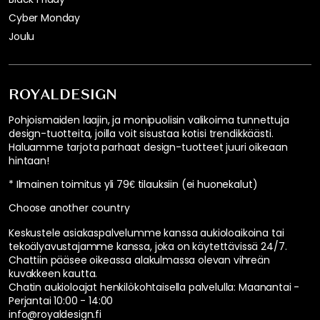
Cyber Monday
Joulu
ROYALDESIGN
Pohjoismaiden laajin, ja monipuolisin valikoima tunnettuja
design-tuotteita, joilla voit sisustaa kotisi trendikkäästi.
Haluamme tarjota parhaat design-tuotteet juuri oikeaan
hintaan!
* Ilmainen toimitus yli 79€ tilauksiin (ei huonekalut)
Choose another country
Keskustele asiakaspalvelumme kanssa aukioloaikoina tai
tekoälyavustajamme kanssa, joka on käytettävissä 24/7.
Chattiin pääsee oikeassa alakulmassa olevan vihreän
kuvakkeen kautta.
Chatin aukioloajat henkilökohtaisella palvelulla:
Maanantai -
Perjantai 10:00 - 14:00
info@royaldesign.fi