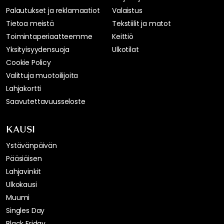
Palautukset ja reklamaatiot
Valaistus
Tietoa meistä
Tekstiilit ja matot
Toimintaperiaatteemme
Keittiö
Yksityisyydensuoja
Ulkotilat
Cookie Policy
Valittuja muotoilijoita
Lahjakortti
Saavutettavuusseloste
KAUSI
Ystävänpäivän
Pääsiäisen
Lahjavinkit
Ulkokausi
Muumi
Singles Day
Black Friday