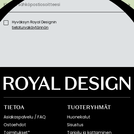
Hyväksyn Royal Designin
tietoturvakäytännön
TIETOA
TUOTERYHMÄT
Asiakaspalvelu / FAQ
Huonekalut
Ostoehdot
Sisustus
Toimitukset*
Tarjoilu ja kattaminen