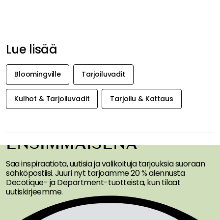
Lue lisää
Bloomingville
Tarjoiluvadit
Kulhot & Tarjoiluvadit
Tarjoilu & Kattaus
SAA INSPIRAATIOTA &
TARJOUKSIA
ENSIMMÄISENÄ
Saa inspiraatiota, uutisia ja valikoituja tarjouksia suoraan
sähköpostiisi. Juuri nyt tarjoamme 20 % alennusta
Decotique- ja Department-tuotteista, kun tilaat
uutiskirjeemme.