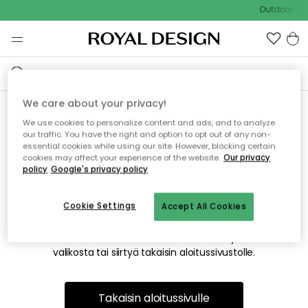
Outdoor Sal
We care about your privacy!
We use cookies to personalize content and ads, and to analyze
Emme valitettavasti löydä
our traffic. You have the right and option to opt out of any non-
essential cookies while using our site. However, blocking certain
etsimääsi sivua
cookies may affect your experience of the website.
Our privacy
policy
Google's privacy policy
Cookie Settings
Accept All Cookies
Tämä voi johtua siitä, että sivua ei enää ole tai siitä, että se
on siirretty muualle. Pahoittelemme tästä mahdollisesti
aiheutunutta häiriötä. Voit kokeilla uudelleen yllä olevasta
valikosta tai siirtyä takaisin aloitussivustolle.
Takaisin aloitussivulle