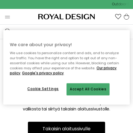
Outdoor Sal
We care about your privacy!
We use cookies to personalize content and ads, and to analyze
Emme valitettavasti löydä
our traffic. You have the right and option to opt out of any non-
essential cookies while using our site. However, blocking certain
etsimääsi sivua
cookies may affect your experience of the website.
Our privacy
policy
Google's privacy policy
Cookie Settings
Accept All Cookies
Tämä voi johtua siitä, että sivua ei enää ole tai siitä, että se
on siirretty muualle. Pahoittelemme tästä mahdollisesti
aiheutunutta häiriötä. Voit kokeilla uudelleen yllä olevasta
valikosta tai siirtyä takaisin aloitussivustolle.
Takaisin aloitussivulle