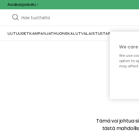
Asiakaspalvelu
UUTUUDET
KAMPANJAT
HUONEKALUT
VALAISTUS
TARJOILU JA KAT
We care 
We use cook
option to o
may affect 
E
Tämä voi johtua sii
tästä mahdollise