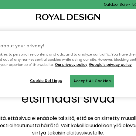
Outdoor Sale - 15% 
TAUS
SISUSTUS
TEKSTIILIT & MATOT
KEITTIÖ
SÄILYTYS
ULKOKALUSTEET
about your privacy!
ies to personalize content and ads, and to analyze our traffic. You have the 
pt out of any non-essential cookies while using our site. However, blocking cer
your experience of the website.
Our privacy policy
Google's privacy policy
mme valitettavasti löy
Cookie Settings
Accept All Cookies
etsimääsi sivua
tä, että sivua ei enää ole tai siitä, että se on siirretty mu
sti aiheutunutta häiriötä. Voit kokeilla uudelleen yllä oleva
siirtyä takaisin aloitussivustolle.