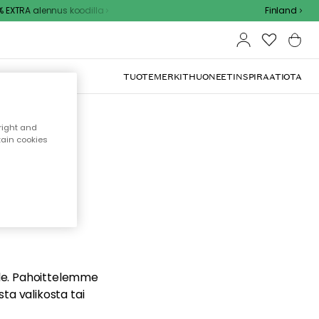
EXTRA alennus koodilla
Finland
TUOTEMERKIT
HUONEET
INSPIRAATIOTA
right and
tain cookies
dä
ualle. Pahoittelemme
sta valikosta tai