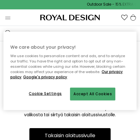
Outdoor Sale - 15% EXTRA ale
We care about your privacy!
We use cookies to personalize content and ads, and to analyze
Emme valitettavasti löydä
our traffic. You have the right and option to opt out of any non-
essential cookies while using our site. However, blocking certain
etsimääsi sivua
cookies may affect your experience of the website.
Our privacy
policy
Google's privacy policy
Cookie Settings
Accept All Cookies
Tämä voi johtua siitä, että sivua ei enää ole tai siitä, että se
on siirretty muualle. Pahoittelemme tästä mahdollisesti
aiheutunutta häiriötä. Voit kokeilla uudelleen yllä olevasta
valikosta tai siirtyä takaisin aloitussivustolle.
Takaisin aloitussivulle