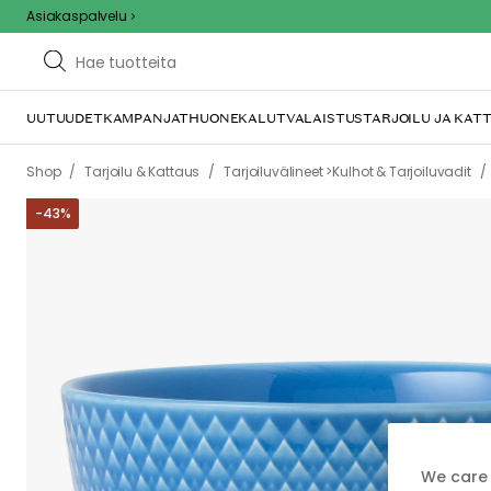
Asiakaspalvelu
UUTUUDET
KAMPANJAT
HUONEKALUT
VALAISTUS
TARJOILU JA KAT
E
Tämä voi johtua sii
tästä mahdollise
We care 