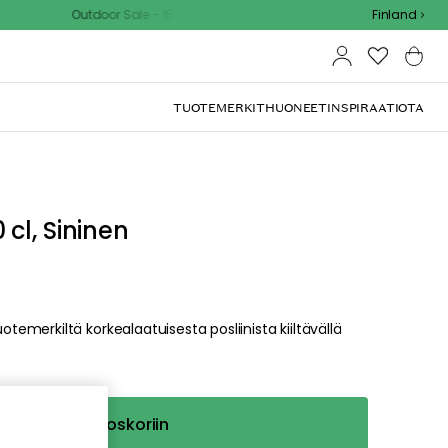
Outdoor Sale - 15% EXTRA alennus koodilla
Finland
TUOTEMERKIT
HUONEET
INSPIRAATIOTA
dä
ualle. Pahoittelemme
sta valikosta tai