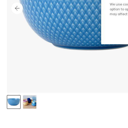
We use cook
option to o
may affect 
;