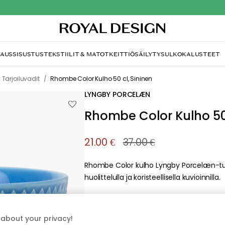
TAUS
SISUSTUS
TEKSTIILIT & MATOT
KEITTIÖ
SÄILYTYS
ULKOKALUSTEET
mme valitettavasti löy
etsimääsi sivua
tä, että sivua ei enää ole tai siitä, että se on siirretty mu
sti aiheutunutta häiriötä. Voit kokeilla uudelleen yllä oleva
about your privacy!
siirtyä takaisin aloitussivustolle.