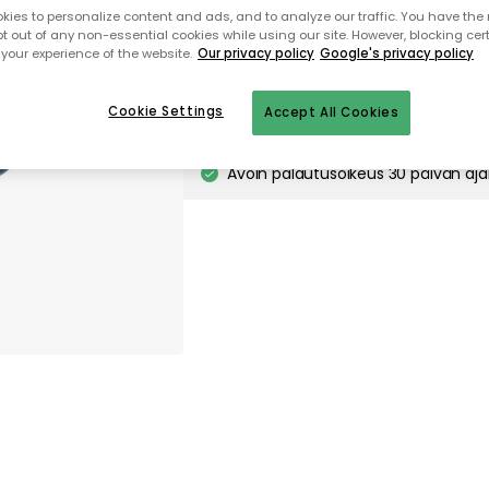
ies to personalize content and ads, and to analyze our traffic. You have the 
pt out of any non-essential cookies while using our site. However, blocking cer
your experience of the website.
Our privacy policy
Google's privacy policy
Takaisin aloitussivulle
Cookie Settings
Accept All Cookies