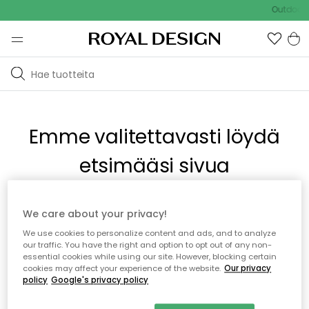
Outdoor S
Emme valitettavasti löydä
etsimääsi sivua
Tämä voi johtua siitä, että sivua ei enää ole tai siitä, että se
We care about your privacy!
on siirretty muualle. Pahoittelemme tästä mahdollisesti
We use cookies to personalize content and ads, and to analyze
aiheutunutta häiriötä. Voit kokeilla uudelleen yllä olevasta
our traffic. You have the right and option to opt out of any non-
valikosta tai siirtyä takaisin aloitussivustolle.
essential cookies while using our site. However, blocking certain
cookies may affect your experience of the website.
Our privacy
policy
Google's privacy policy
Takaisin aloitussivulle