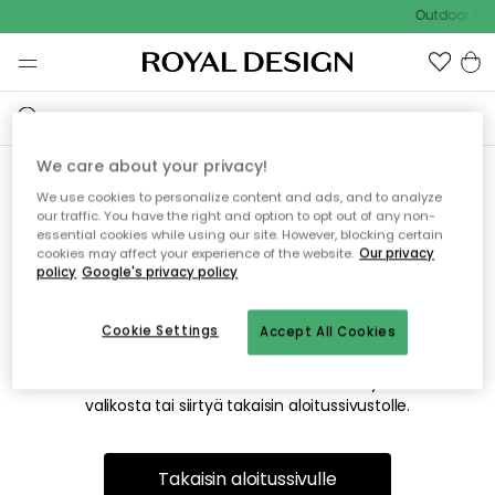
Outdoor Sal
We care about your privacy!
We use cookies to personalize content and ads, and to analyze
Emme valitettavasti löydä
our traffic. You have the right and option to opt out of any non-
essential cookies while using our site. However, blocking certain
etsimääsi sivua
cookies may affect your experience of the website.
Our privacy
policy
Google's privacy policy
Cookie Settings
Accept All Cookies
Tämä voi johtua siitä, että sivua ei enää ole tai siitä, että se
on siirretty muualle. Pahoittelemme tästä mahdollisesti
aiheutunutta häiriötä. Voit kokeilla uudelleen yllä olevasta
valikosta tai siirtyä takaisin aloitussivustolle.
Takaisin aloitussivulle