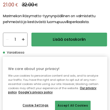
21.00 €
32.00 €
Marimekon Räsymatto-tyynynpäällinen on valmistettu
pehmeästä ja kestävästä luomupuuvillaperkaalista.
Lisää ostoskoriin
Varastossa
Ilmainen toimitus yli 79 €*
We care about your privacy!
We use cookies to personalize content and ads, and to analyze
Nopeat ja joustavat toimitukset
our traffic. You have the right and option to opt out of any non-
Avoin palautusoikeus 30 päivän ajan
essential cookies while using our site. However, blocking certain
cookies may affect your experience of the website.
Our privacy
policy
Google's privacy policy
Cookie Settings
Accept All Cookies