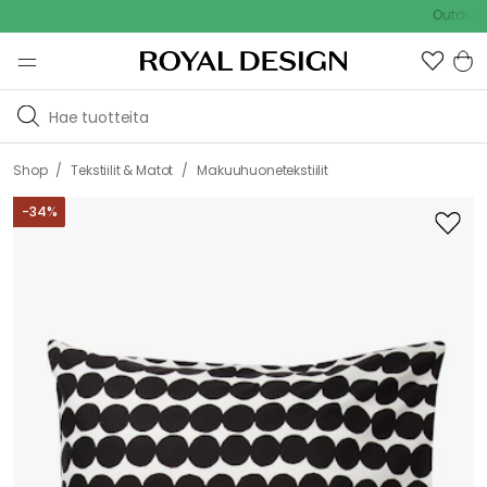
Outdoor Sal
/
/
Shop
Tekstiilit & Matot
Makuuhuonetekstiilit
-
34
%