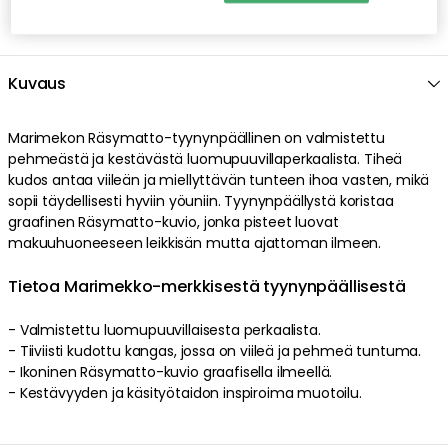
Kuvaus
Marimekon Räsymatto-tyynynpäällinen on valmistettu
pehmeästä ja kestävästä luomupuuvillaperkaalista. Tiheä
kudos antaa viileän ja miellyttävän tunteen ihoa vasten, mikä
sopii täydellisesti hyviin yöuniin. Tyynynpäällystä koristaa
graafinen Räsymatto-kuvio, jonka pisteet luovat
makuuhuoneeseen leikkisän mutta ajattoman ilmeen.
Tietoa Marimekko-merkkisestä tyynynpäällisestä
- Valmistettu luomupuuvillaisesta perkaalista.
- Tiiviisti kudottu kangas, jossa on viileä ja pehmeä tuntuma.
- Ikoninen Räsymatto-kuvio graafisella ilmeellä.
- Kestävyyden ja käsityötaidon inspiroima muotoilu.