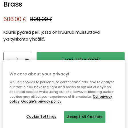
Brass
606.00 €
899.00 €
Kaunis pyöreä peili, jossa on kruunua muistuttava
yksityiskohta ylhäällä.
Lisää ostoskoriin
We care about your privacy!
Ilmainen toimitus
Toimitusaika: 2-3 viikkoa
We use cookies to personalize content and ads, and to analyze
our traffic. You have the right and option to opt out of any non-
essential cookies while using our site. However, blocking certain
Ilmainen toimitus yli 79 €*
cookies may affect your experience of the website.
Our privacy
policy
Google's privacy policy
Nopeat ja joustavat toimitukset
Avoin palautusoikeus 30 päivän ajan
Cookie Settings
Accept All Cookies