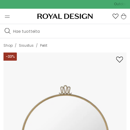
Outdoor Sale
/
/
Shop
Sisustus
Peilit
-
33
%