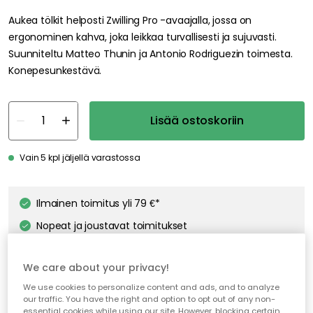
Aukea tölkit helposti Zwilling Pro -avaajalla, jossa on
ergonominen kahva, joka leikkaa turvallisesti ja sujuvasti.
Suunniteltu Matteo Thunin ja Antonio Rodriguezin toimesta.
Konepesunkestävä.
Lisää ostoskoriin
Vain 5 kpl jäljellä varastossa
Ilmainen toimitus yli 79 €*
Nopeat ja joustavat toimitukset
Avoin palautusoikeus 30 päivän ajan
We care about your privacy!
We use cookies to personalize content and ads, and to analyze
our traffic. You have the right and option to opt out of any non-
essential cookies while using our site. However, blocking certain