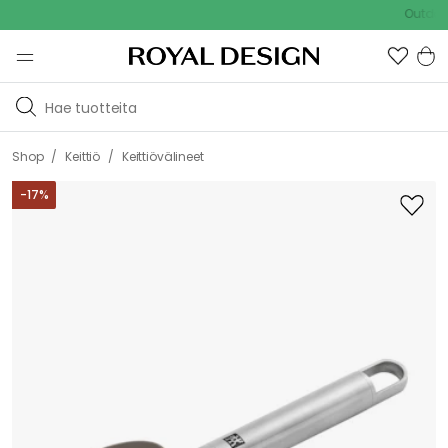
Outdoor Sale
/
/
Shop
Keittiö
Keittiövälineet
-
17
%