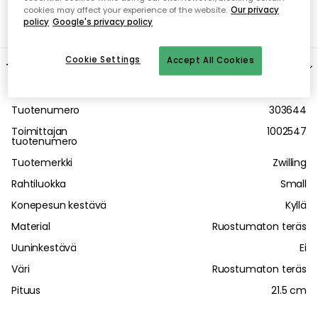
cookies may affect your experience of the website.
Our privacy
policy
Google's privacy policy
Cookie Settings
Accept All Cookies
Tuotetiedot
Tuotenumero
303644
Toimittajan
1002547
tuotenumero
Tuotemerkki
Zwilling
Rahtiluokka
Small
Konepesun kestävä
Kyllä
Material
Ruostumaton teräs
Uuninkestävä
Ei
Väri
Ruostumaton teräs
Pituus
21.5 cm