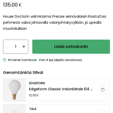
135.00 €
House Doctorin valmistama Precise seinävalaisin ihastuttaa
pehmeää valoa johtavalla valonjohtokyvyllään, ja upealla
muotoilullaan.
Lisää ostoskoriin
Ilmainen toimitus
Vain 4 kpl jäljellä varastossa
Genomtänkta tillval
EDGEFORM
Edgeform Classic Valonlähde E14 3,3W 360lm 2700K Himmentävä, Valkoinen
12.00 €
TALA