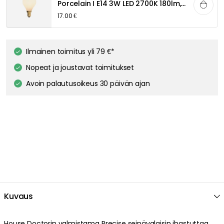
Porcelain I E14 3W LED 2700K 180lm, Matta posliini
17.00 €
Ilmainen toimitus yli 79 €*
Nopeat ja joustavat toimitukset
Avoin palautusoikeus 30 päivän ajan
Kuvaus
House Doctorin valmistama Precise seinävalaisin ihastuttaa