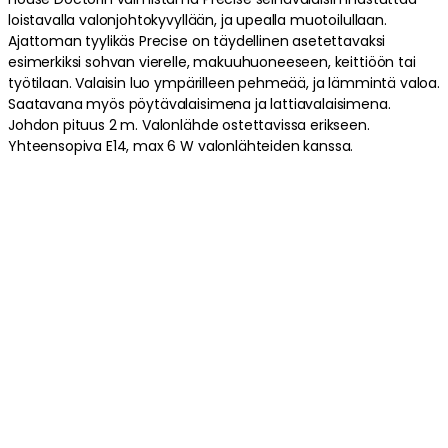
loistavalla valonjohtokyvyllään, ja upealla muotoilullaan.
Ajattoman tyylikäs Precise on täydellinen asetettavaksi
esimerkiksi sohvan vierelle, makuuhuoneeseen, keittiöön tai
työtilaan. Valaisin luo ympärilleen pehmeää, ja lämmintä valoa.
Saatavana myös pöytävalaisimena ja lattiavalaisimena.
Johdon pituus 2 m. Valonlähde ostettavissa erikseen.
Yhteensopiva E14, max 6 W valonlähteiden kanssa.
Kiillota tuotetta säännöllisesti alkuperäisen viimeistelyn
säilyttämiseksi.
Tuotetiedot
Tuotemerkistä
Liittyvät tiedot